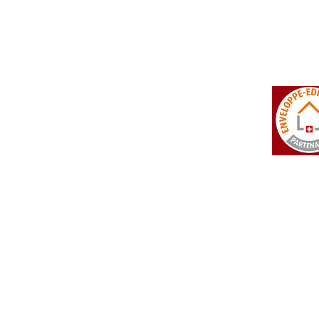
tosi SA
Rue du Manège 3
+41 27 452 22 00
 Falcon
CH - 3960 Sierre
info@isotosi.ch
dsignage
Aktualitäten
Preisliste
> die Aktualitäten
 ganze Preisliste
 Technischer Teil