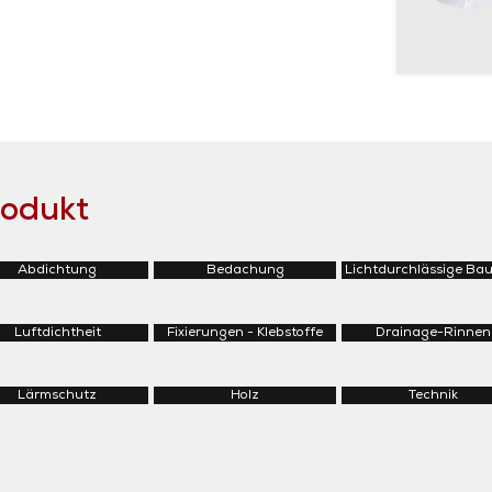
rodukt
Abdichtung
Bedachung
Lichtdurchlässige Bau
Luftdichtheit
Fixierungen - Klebstoffe
Drainage-Rinnen
Lärmschutz
Holz
Technik