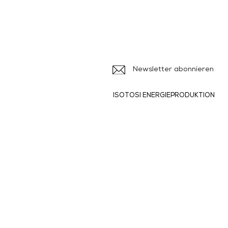
Iso
Ile
Newsletter abonnieren
ISOTOSI ENERGIEPRODUKTION
Produkte und
Dienstleistungen
> Broschüren
>
> Formulare
>