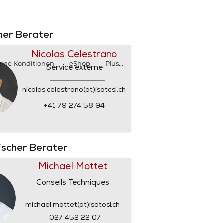
SHOP
SHOP
rner Berater
Nicolas Celestrano
ine Konditionen
eShop
Plus...
Service externe
nicolas.celestrano(at)isotosi.ch
+41 79 274 58 94
nischer Berater
Michael Mottet
Conseils Techniques
michael.mottet(at)isotosi.ch
027 452 22 07