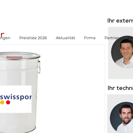
Ihr exte
r
ungen
Preisliste 2026
Aktualität
Firma
Partner
Me
Ihr tech