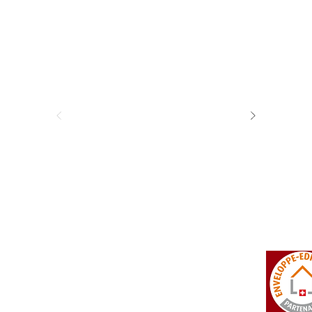
tosi SA
Rue du Manège 3
+41 27 452 22 00
 Falcon
CH - 3960 Sierre
info@isotosi.ch
dsignage