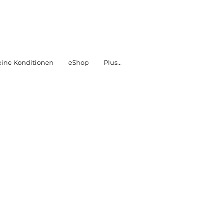
SHOP
SHOP
ine Konditionen
eShop
Plus...