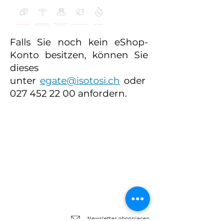
Falls Sie noch kein eShop-
Konto besitzen, können Sie
dieses
unter
egate@isotosi.ch
oder
027 452 22 00
anfordern.
Isotosi SA
Rue du Manège 3
Ile Falcon
CH - 3960 Sierre
+41 27 452 22 00
info@isotosi.ch
Newsletter abonnieren