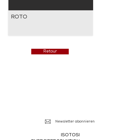
ROTO
Retour
Isotosi SA
Rue du Manège 3
Ile Falcon
CH - 3960 Sierre
+41 27 452 22 00
info@isotosi.ch
Newsletter abonnieren
ISOTOSI