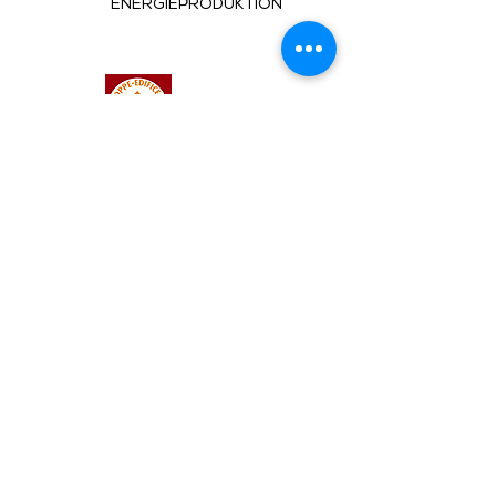
ENERGIEPRODUKTION
dsignage
Produkte und
> Broschüren
Dienstleistungen
> Formulare
Preisliste
> ganze Preisliste
> Technischer Teil
> die Aktualitäten
Aktualitäten
> Unsere Referenzen
Referenzen
> Allgemeine Geschäftsbedingungen
> Firmengeschichte
Firma
> Unsere externen Berater
> Unsere Mitarbeiter