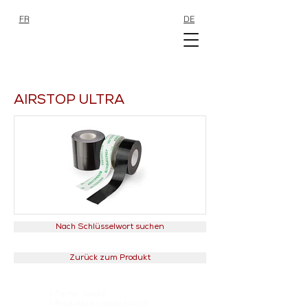
FR
DE
SHOP
SHOP
AIRSTOP ULTRA
Nach Schlüsselwort suchen
Zurück zum Produkt
>
Techn. Isocell
> Produktdatenblatt Isocell