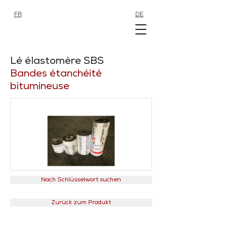
FR
DE
SHOP
SHOP
Lé élastomère SBS
Bandes étanchéité
bitumineuse
Nach Schlüsselwort suchen
Zurück zum Produkt