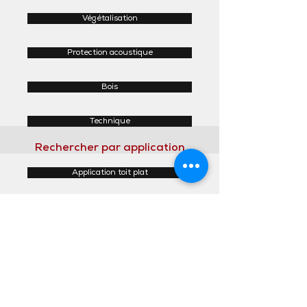
Végétalisation
Protection acoustique
Bois
Technique
Rechercher par application
Application toit plat
Application toit incliné
Application façades
Application intérieur