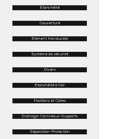
Etanchéité
Couverture
Elément translucide
Système de sécurité
Divers
Etanchéité à l'air
Fixations et Colles
Drainage-Caniveaux-Supports
Séparation-Protection