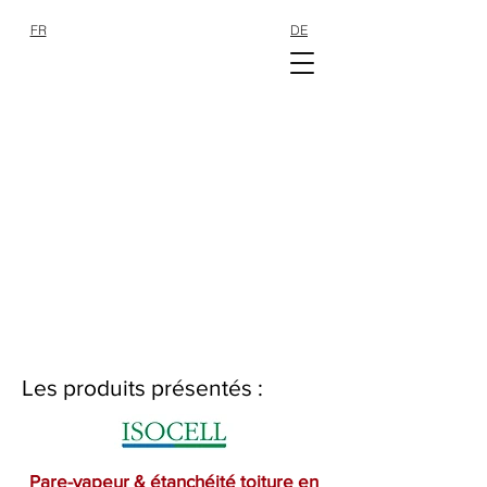
FR
DE
SHOP
SHOP
Salon Bois 2025
Les produits présentés :
Pare-vapeur & étanchéité toiture en