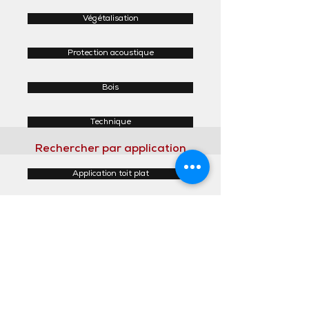
Végétalisation
Protection acoustique
Bois
Technique
Rechercher par application
Application toit plat
Application toit incliné
Application façades
Application intérieur