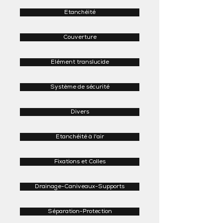
Etanchéité
Couverture
Elément translucide
Système de sécurité
Divers
Etanchéité à l'air
Fixations et Colles
Drainage-Caniveaux-Supports
Séparation-Protection