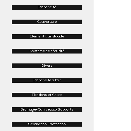
Etanchéité
Couverture
Elément translucide
Système de sécurité
Divers
Etanchéité à l'air
Fixations et Colles
Drainage-Caniveaux-Supports
Séparation-Protection