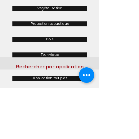
Végétalisation
Protection acoustique
Bois
Technique
Rechercher par application
Application toit plat
Application toit incliné
Application façades
Application intérieur