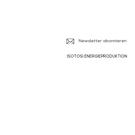
Iso
Ile
Newsletter abonnieren
ISOTOSI ENERGIEPRODUKTION
Produkte und
Dienstleistungen
> Broschüren
>
> Formulare
>