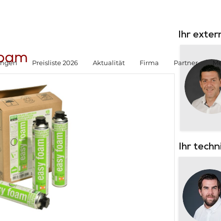
Ihr exte
Foam
ungen
Preisliste 2026
Aktualität
Firma
Partner
Me
Ihr tech