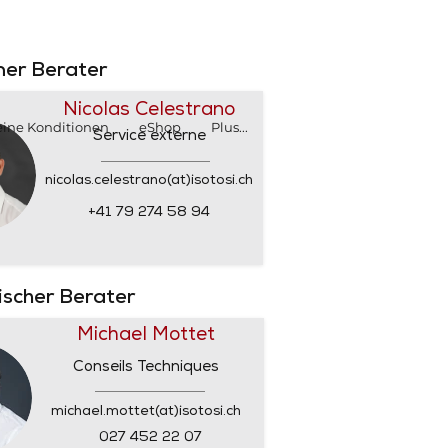
SHOP
SHOP
rner Berater
Nicolas Celestrano
ine Konditionen
eShop
Plus...
Service externe
nicolas.celestrano(at)isotosi.ch
+41 79 274 58 94
nischer Berater
Michael Mottet
Conseils Techniques
michael.mottet(at)isotosi.ch
027 452 22 07