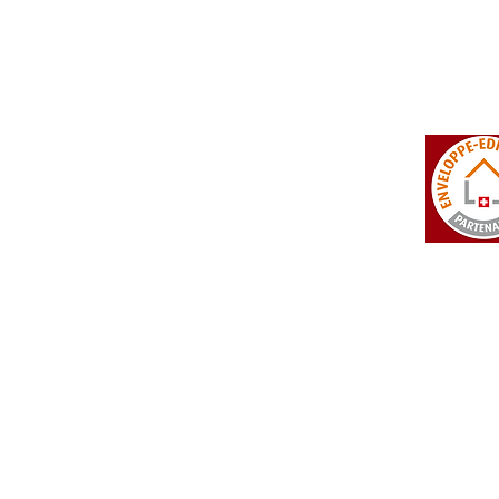
tosi SA
Rue du Manège 3
+41 27 452 22 00
 Falcon
CH - 3960 Sierre
info@isotosi.ch
dsignage
Aktualitäten
Preisliste
> die Aktualitäten
 ganze Preisliste
 Technischer Teil