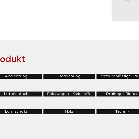
rodukt
Abdichtung
Bedachung
Lichtdurchlässige Bau
Luftdichtheit
Fixierungen - Klebstoffe
Drainage-Rinnen
Lärmschutz
Holz
Technik