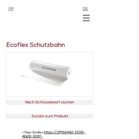
FR
DE
SHOP
SHOP
Ecoflex Schutzbahn
Nach Schlüsselwort suchen
Zurück zum Produkt
> Flyer Ecoflex
https://2ff9d44d-1536-
4bd8-916f-