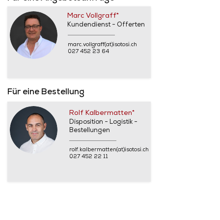
Marc Vollgraff*
Kundendienst - Offerten
marc.vollgraff(at)isotosi.ch
027 452 23 64
Für eine Bestellung
Rolf Kalbermatten*
Disposition - Logistik -
Bestellungen
rolf.kalbermatten(at)isotosi.ch
027 452 22 11