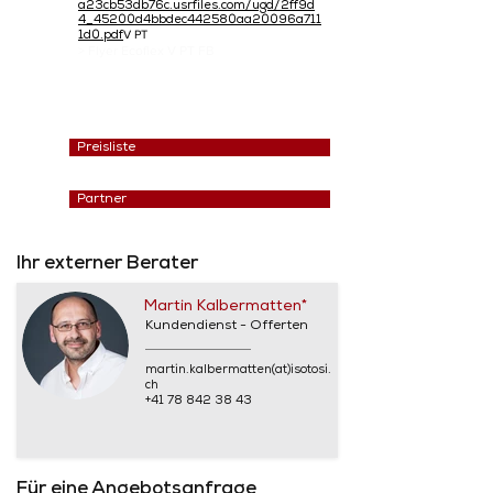
a23cb53db76c.usrfiles.com/ugd/2ff9d
4_45200d4bbdec442580aa20096a711
V PT
1d0.pdf
> Flyer Ecoflex V PT FB
Preisliste
Partner
Ihr externer Berater
Martin Kalbermatten*
Kundendienst - Offerten
martin.kalbermatten(at)isotosi.
ch
+41 78 842 38 43
Für eine Angebotsanfrage