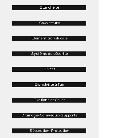
Etanchéité
Couverture
Elément translucide
Système de sécurité
Divers
Etanchéité à l'air
Fixations et Colles
Drainage-Caniveaux-Supports
Séparation-Protection