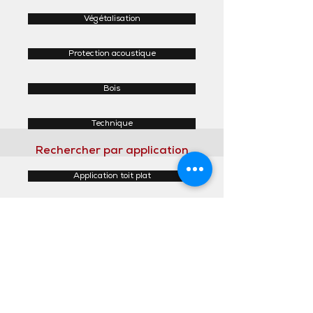
Végétalisation
Protection acoustique
Bois
Technique
Rechercher par application
Application toit plat
Application toit incliné
Application façades
Application intérieur