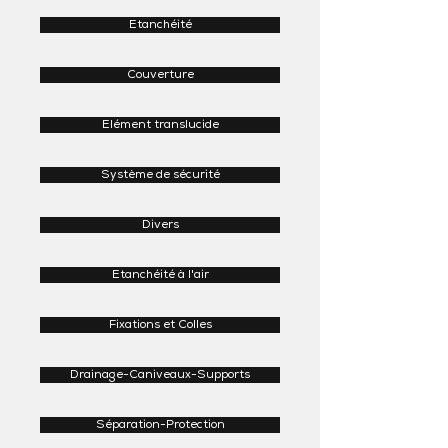
Etanchéité
Couverture
Elément translucide
Système de sécurité
Divers
Etanchéité à l'air
Fixations et Colles
Drainage-Caniveaux-Supports
Séparation-Protection