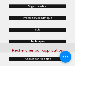
Végétalisation
Protection acoustique
Bois
Technique
Rechercher par application
Application toit plat
Application toit incliné
Application façades
Application intérieur