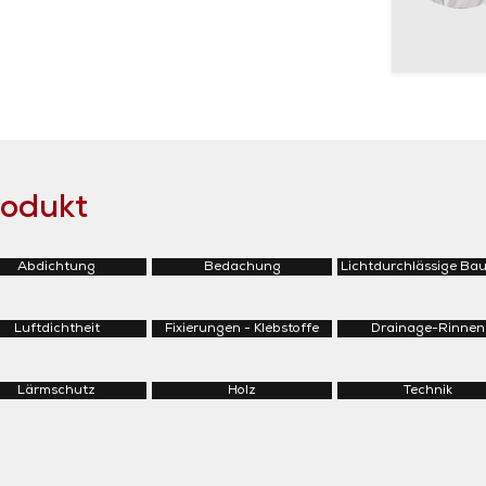
rodukt
Abdichtung
Bedachung
Lichtdurchlässige Bau
Luftdichtheit
Fixierungen - Klebstoffe
Drainage-Rinnen
Lärmschutz
Holz
Technik