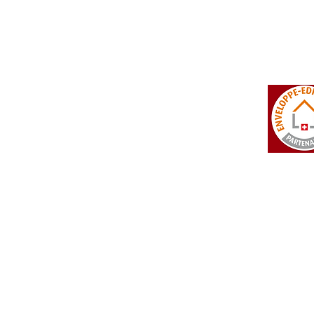
tosi SA
Rue du Manège 3
+41 27 452 22 00
 Falcon
CH - 3960 Sierre
info@isotosi.ch
dsignage
Aktualitäten
Preisliste
> die Aktualitäten
 ganze Preisliste
 Technischer Teil