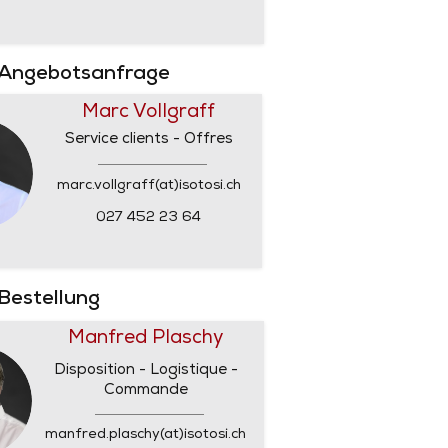
 Angebotsanfrage
Marc Vollgraff
Service clients - Offres
marc.vollgraff(at)isotosi.ch
027 452 23 64
 Bestellung
Manfred Plaschy
Disposition - Logistique -
Commande
manfred.plaschy(at)isotosi.ch