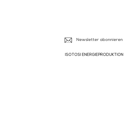
Iso
Ile
Newsletter abonnieren
ISOTOSI ENERGIEPRODUKTION
Produkte und
Dienstleistungen
> Broschüren
>
> Formulare
>