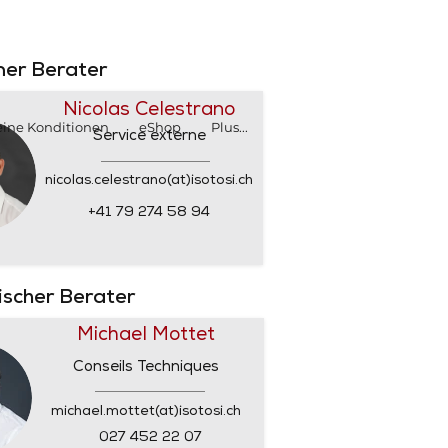
SHOP
SHOP
rner Berater
Nicolas Celestrano
ine Konditionen
eShop
Plus...
Service externe
nicolas.celestrano(at)isotosi.ch
+41 79 274 58 94
nischer Berater
Michael Mottet
Conseils Techniques
michael.mottet(at)isotosi.ch
027 452 22 07