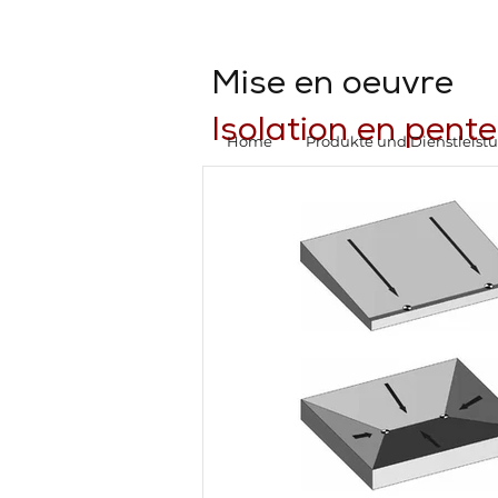
Mise en oeuvre
Isolation en pente
Home
Produkte und Dienstleist