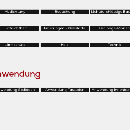
Abdichtung
Bedachung
Lichtdurchlässige Bau
Luftdichtheit
Fixierungen - Klebstoffe
Drainage-Rinnen
Lärmschutz
Holz
Technik
Anwendung
wendung Steildach
Anwendung Fassaden
Anwendung Innenber