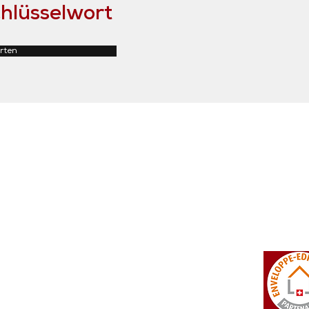
hlüsselwort
rten
tosi SA
Rue du Manège 3
+41 27 452 22 00
 Falcon
CH - 3960 Sierre
info@isotosi.ch
dsignage