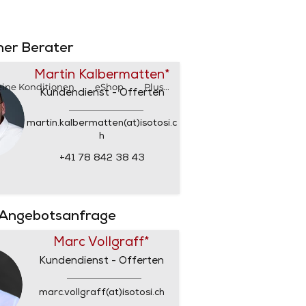
SHOP
SHOP
rner Berater
Martin Kalbermatten*
ine Konditionen
eShop
Plus...
Kundendienst - Offerten
martin.kalbermatten(at)isotosi.c
h
+41 78 842 38 43
 Angebotsanfrage
Marc Vollgraff*
Kundendienst - Offerten
marc.vollgraff(at)isotosi.ch