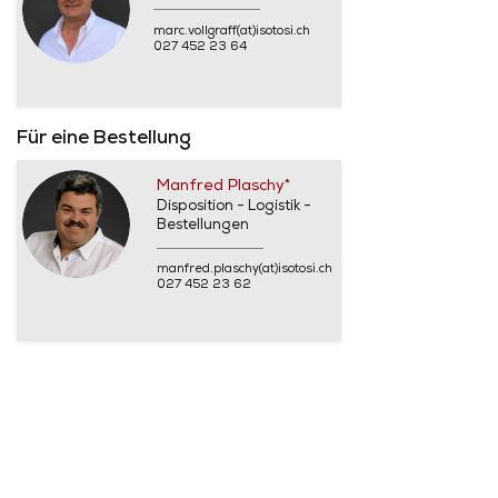
marc.vollgraff(at)isotosi.ch
027 452 23 64
Für eine Bestellung
Manfred Plaschy*
Disposition - Logistik -
Bestellungen
manfred.plaschy(at)isotosi.ch
027 452 23 62