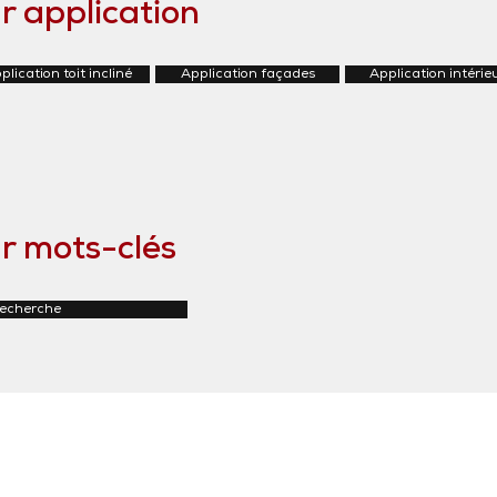
r application
plication toit incliné
Application façades
Application intérie
r mots-clés
recherche