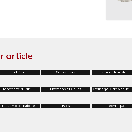
 article
Etanchéité
Couverture
Elément translucid
Etanchéité à l'air
Fixations et Colles
Drainage-Caniveaux-
otection acoustique
Bois
Technique