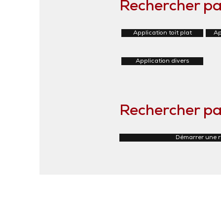
Rechercher pa
Application toit plat
Ap
Application divers
Rechercher pa
Démarrer une 