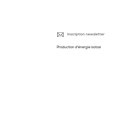
Iso
Ile
Inscription newsletter
Production d'énergie isotosi
Produits et Services
> Brochures
>
> Formulaires
>