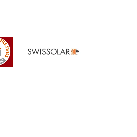
Références
> Nos références