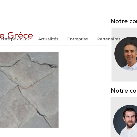
Notre co
de Grèce
Liste prix 2026
Actualités
Entreprise
Partenaires
Mes
Notre co