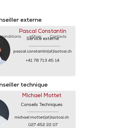
SHOP
SHOP
nseiller externe
Pascal Constantin
 conditions
eShop
Contacts
Service externe
pascal.constantin(at)isotosi.ch
+41 78 713 45 14
nseiller technique
Michael Mottet
Conseils Techniques
michael.mottet(at)isotosi.ch
027 452 22 07