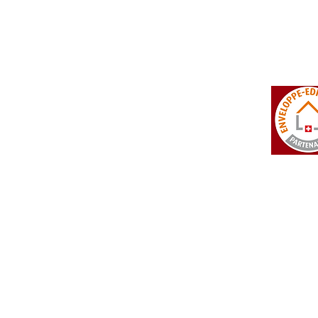
tosi SA
Rue du Manège 3
+41 27 452 22 00
 Falcon
CH - 3960 Sierre
info@isotosi.ch
dsignage
Actualités
Liste de prix
> Vers les actualités
 Liste de prix complète
 Partie technique