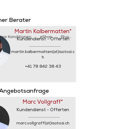
SHOP
SHOP
rner Berater
Martin Kalbermatten*
ine Konditionen
eShop
Plus...
Kundendienst - Offerten
martin.kalbermatten(at)isotosi.c
h
+41 78 842 38 43
 Angebotsanfrage
Marc Vollgraff*
Kundendienst - Offerten
marc.vollgraff(at)isotosi.ch