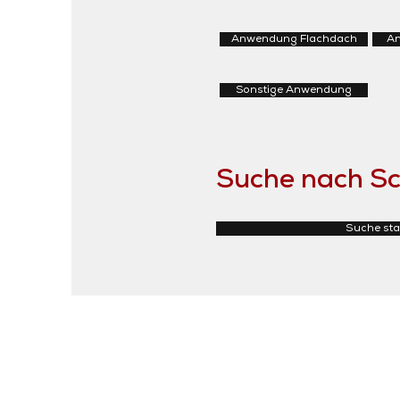
Anwendung Flachdach
An
Sonstige Anwendung
Suche nach Sc
Suche sta
Iso