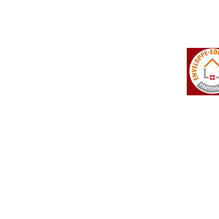
 Falcon
CH - 3960 Sierre
info@isotosi.ch
dsignage
Aktualitäten
Preisliste
> die Aktualitäten
 ganze Preisliste
 Technischer Teil
 Allgemeine Geschäftsbedingungen