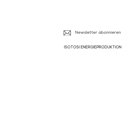
Ile
Newsletter abonnieren
ISOTOSI ENERGIEPRODUKTION
Produkte und
Dienstleistungen
> Broschüren
>
> Formulare
>
>