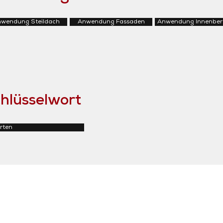
wendung Steildach
Anwendung Fassaden
Anwendung Innenber
hlüsselwort
rten
tosi SA
Rue du Manège 3
+41 27 452 22 00