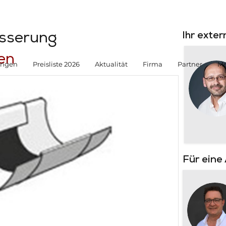
sserung
Ihr exte
en
ungen
Preisliste 2026
Aktualität
Firma
Partner
Me
Für eine