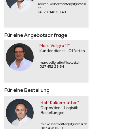
martin.kalbermatten(at)isotosi.
ch
+41 78 842 38 43
Für eine Angebotsanfrage
Marc Vollgraff*
Kundendienst - Offerten
marc.vollgraff(at)isotosi.ch
027 452 23 64
Für eine Bestellung
Rolf Kalbermatten*
Disposition - Logistik -
Bestellungen
rolf.kalbermatten(at)isotosi.ch
027 452 22 11