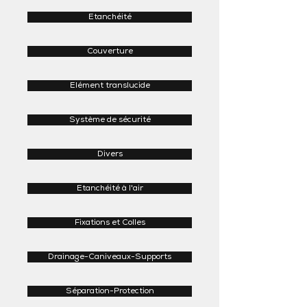
Etanchéité
Couverture
Elément translucide
Système de sécurité
Divers
Etanchéité à l'air
Fixations et Colles
Drainage-Caniveaux-Supports
Séparation-Protection