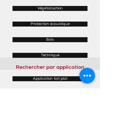
Végétalisation
Protection acoustique
Bois
Technique
Rechercher par application
Application toit plat
Application toit incliné
Application façades
Application intérieur