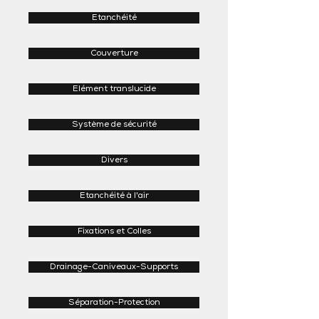
Etanchéité
Couverture
Elément translucide
Système de sécurité
Divers
Etanchéité à l'air
Fixations et Colles
Drainage-Caniveaux-Supports
Séparation-Protection