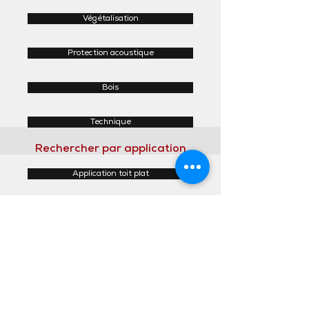
Végétalisation
Protection acoustique
Bois
Technique
Rechercher par application
Application toit plat
Application toit incliné
Application façades
Application intérieur