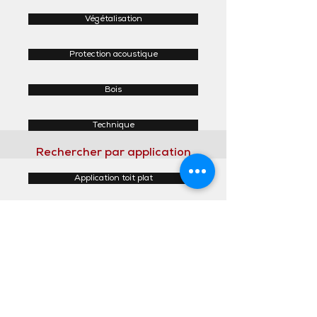
Végétalisation
Protection acoustique
Bois
Technique
Rechercher par application
Application toit plat
Application toit incliné
Application façades
Application intérieur