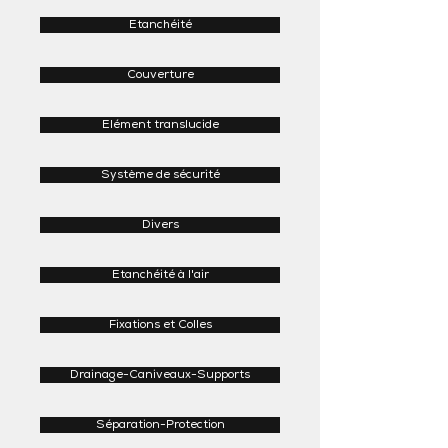
Etanchéité
Couverture
Elément translucide
Système de sécurité
Divers
Etanchéité à l'air
Fixations et Colles
Drainage-Caniveaux-Supports
Séparation-Protection