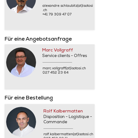
alexandre.schlaubitz(at)isotosi
.ch
+41 79 309 47 07
Für eine Angebotsanfrage
Marc Vollgraff
Service clients - Offres
marc.vollgraff(at)isotosi.ch
027 452 23 64
Für eine Bestellung
Rolf Kalbermatten
Disposition - Logistique -
Commande
rolf.kalbermatten(at)isotosi.ch