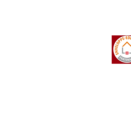
tosi SA
Rue du Manège 3
+41 27 452 22 00
 Falcon
CH - 3960 Sierre
info@isotosi.ch
dsignage
Actualités
Liste de prix
> Vers les actualités
 Liste de prix complète
 Partie technique