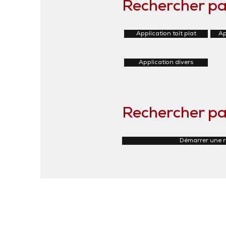
Rechercher pa
Application toit plat
Ap
Application divers
Rechercher pa
Démarrer une 