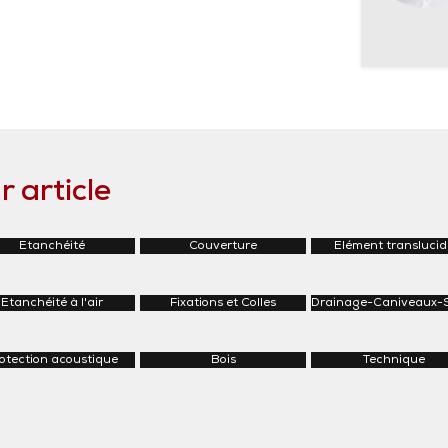
 article
Etanchéité
Couverture
Elément translucid
Etanchéité à l'air
Fixations et Colles
Drainage-Caniveaux-
otection acoustique
Bois
Technique