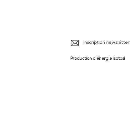
Iso
Ile
Inscription newsletter
Production d'énergie isotosi
Produits et Services
> Brochures
>
> Formulaires
>