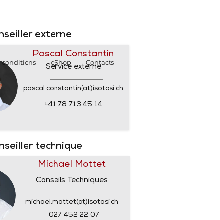
SHOP
SHOP
nseiller externe
Pascal Constantin
 conditions
eShop
Contacts
Service externe
pascal.constantin(at)isotosi.ch
+41 78 713 45 14
nseiller technique
Michael Mottet
Conseils Techniques
michael.mottet(at)isotosi.ch
027 452 22 07