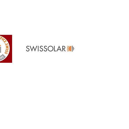
Références
> Nos références