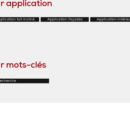
r application
plication toit incliné
Application façades
Application intérie
r mots-clés
recherche