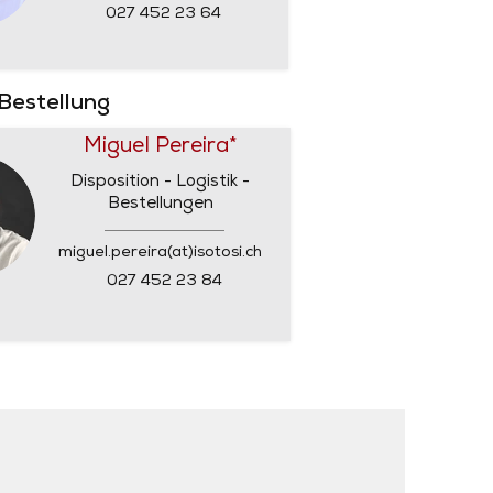
027 452 23 64
 Bestellung
Miguel Pereira*
Disposition - Logistik -
Bestellungen
miguel.pereira(at)isotosi.ch
027 452 23 84