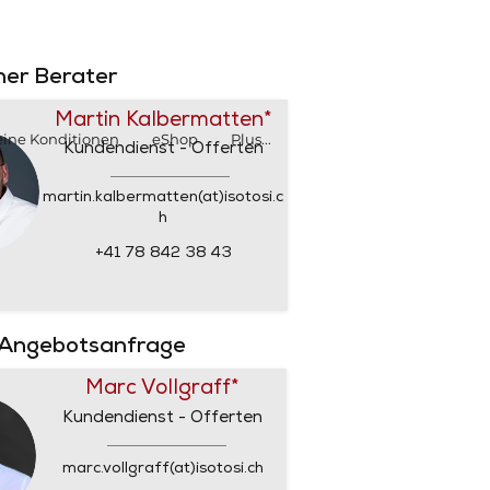
SHOP
SHOP
rner Berater
Martin Kalbermatten*
ine Konditionen
eShop
Plus...
Kundendienst - Offerten
martin.kalbermatten(at)isotosi.c
h
+41 78 842 38 43
 Angebotsanfrage
Marc Vollgraff*
Kundendienst - Offerten
marc.vollgraff(at)isotosi.ch