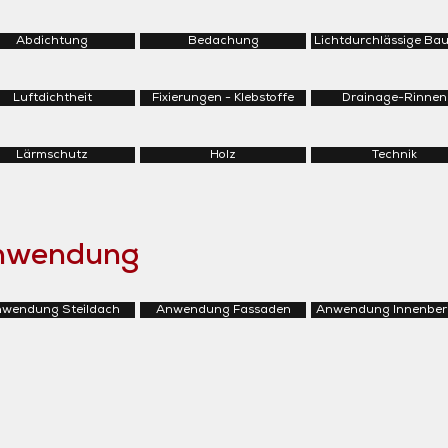
Abdichtung
Bedachung
Lichtdurchlässige Bau
Luftdichtheit
Fixierungen - Klebstoffe
Drainage-Rinnen
Lärmschutz
Holz
Technik
Anwendung
wendung Steildach
Anwendung Fassaden
Anwendung Innenber