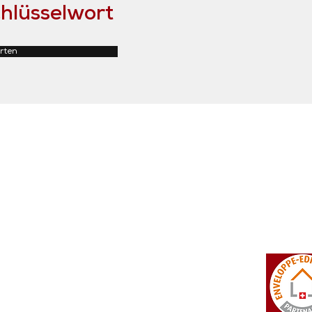
hlüsselwort
rten
tosi SA
Rue du Manège 3
+41 27 452 22 00
 Falcon
CH - 3960 Sierre
info@isotosi.ch
dsignage