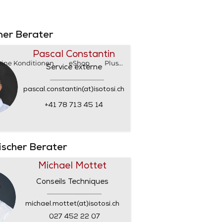
SHOP
SHOP
rner Berater
Pascal Constantin
ine Konditionen
eShop
Plus...
Service externe
pascal.constantin(at)isotosi.ch
+41 78 713 45 14
nischer Berater
Michael Mottet
Conseils Techniques
michael.mottet(at)isotosi.ch
027 452 22 07