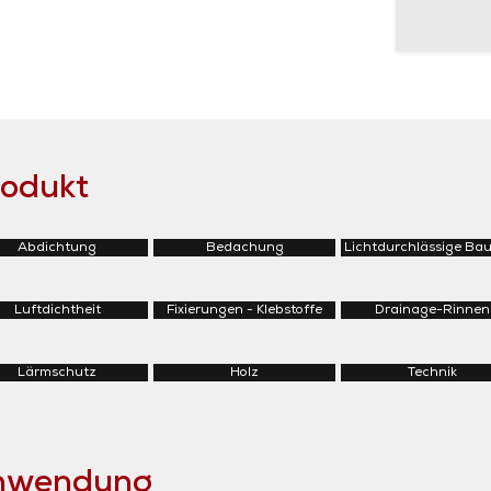
rodukt
Abdichtung
Bedachung
Lichtdurchlässige Bau
Luftdichtheit
Fixierungen - Klebstoffe
Drainage-Rinnen
Lärmschutz
Holz
Technik
Anwendung