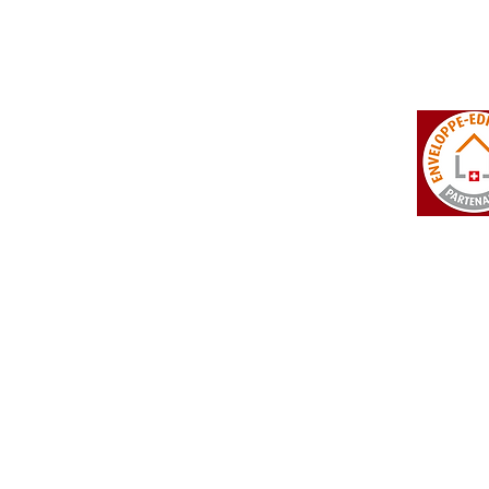
tosi SA
Rue du Manège 3
+41 27 452 22 00
 Falcon
CH - 3960 Sierre
info@isotosi.ch
dsignage
Aktualitäten
Preisliste
> die Aktualitäten
 ganze Preisliste
 Technischer Teil
 Allgemeine Geschäftsbedingungen