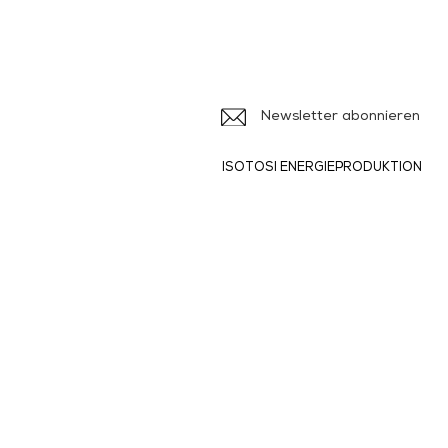
Iso
Ile
Newsletter abonnieren
ISOTOSI ENERGIEPRODUKTION
Produkte und
Dienstleistungen
> Broschüren
>
> Formulare
>
>