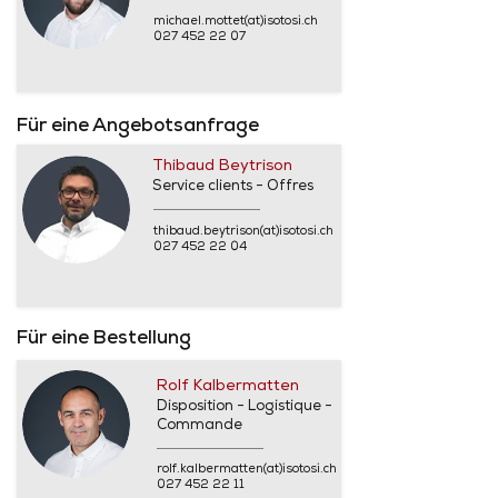
michael.mottet(at)isotosi.ch
027 452 22 07
Für eine Angebotsanfrage
Thibaud Beytrison
Service clients - Offres
thibaud.beytrison(at)isotosi.ch
027 452 22 04
Für eine Bestellung
Rolf Kalbermatten
Disposition - Logistique -
Commande
rolf.kalbermatten(at)isotosi.ch
027 452 22 11