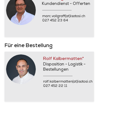
Kundendienst - Offerten
marc.vollgraff(at)isotosi.ch
027 452 23 64
Für eine Bestellung
Rolf Kalbermatten*
Disposition - Logistik -
Bestellungen
rolf.kalbermatten(at)isotosi.ch
027 452 22 11