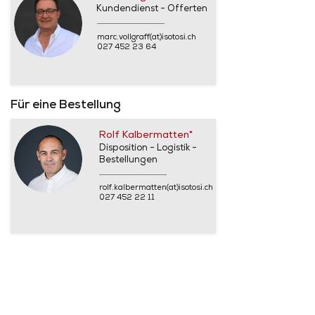
Kundendienst - Offerten
marc.vollgraff(at)isotosi.ch
027 452 23 64
Für eine Bestellung
Rolf Kalbermatten*
Disposition - Logistik -
Bestellungen
rolf.kalbermatten(at)isotosi.ch
027 452 22 11