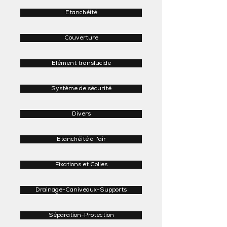
Etanchéité
Couverture
Elément translucide
Système de sécurité
Divers
Etanchéité à l'air
Fixations et Colles
Drainage-Caniveaux-Supports
Séparation-Protection