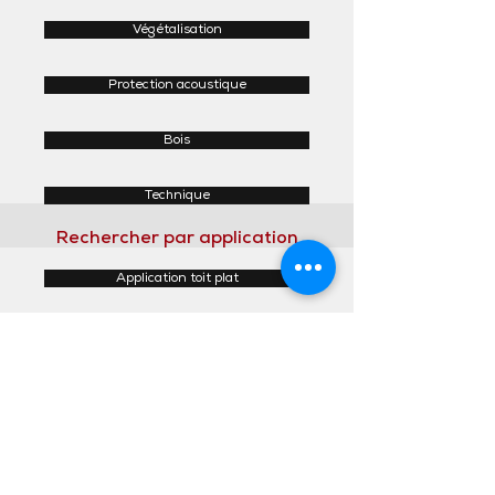
Végétalisation
Protection acoustique
Bois
Technique
Rechercher par application
Application toit plat
Application toit incliné
Application façades
Application intérieur