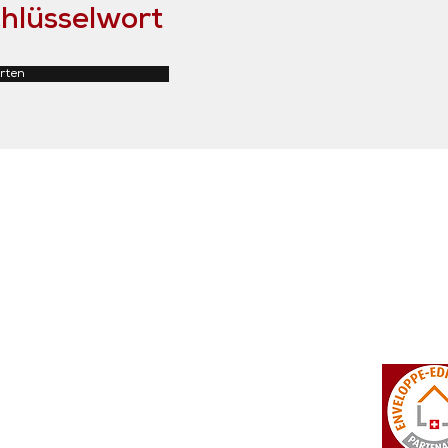
hlüsselwort
rten
tosi SA
Rue du Manège 3
+41 27 452 22 00
 Falcon
CH - 3960 Sierre
info@isotosi.ch
dsignage