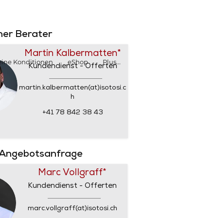
SHOP
SHOP
rner Berater
Martin Kalbermatten*
ine Konditionen
eShop
Plus...
Kundendienst - Offerten
martin.kalbermatten(at)isotosi.c
h
+41 78 842 38 43
 Angebotsanfrage
Marc Vollgraff*
Kundendienst - Offerten
marc.vollgraff(at)isotosi.ch