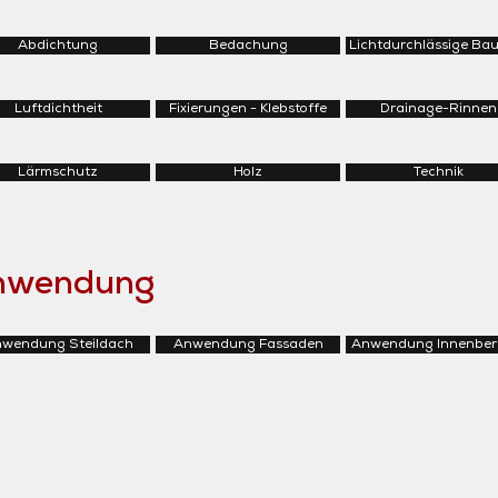
Abdichtung
Bedachung
Lichtdurchlässige Bau
Luftdichtheit
Fixierungen - Klebstoffe
Drainage-Rinnen
Lärmschutz
Holz
Technik
Anwendung
wendung Steildach
Anwendung Fassaden
Anwendung Innenber