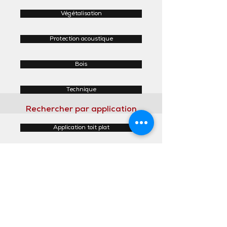
Végétalisation
Protection acoustique
Bois
Technique
Rechercher par application
Application toit plat
Application toit incliné
Application façades
Application intérieur