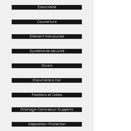
Etanchéité
Couverture
Elément translucide
Système de sécurité
Divers
Etanchéité à l'air
Fixations et Colles
Drainage-Caniveaux-Supports
Séparation-Protection