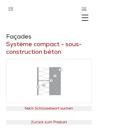
FR
DE
SHOP
SHOP
Façades
Système compact - sous-
construction béton
Nach Schlüsselwort suchen
Zurück zum Produkt