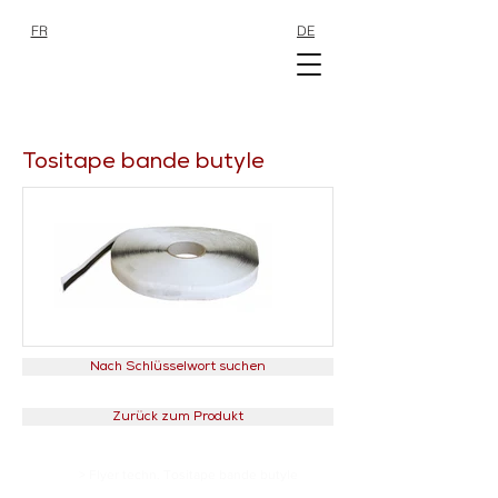
FR
DE
SHOP
SHOP
Tositape bande butyle
Nach Schlüsselwort suchen
Zurück zum Produkt
> Flyer techn. Tositape bande butyle