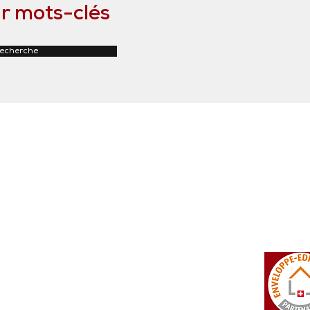
r mots-clés
recherche
tosi SA
Rue du Manège 3
+41 27 452 22 00
 Falcon
CH - 3960 Sierre
info@isotosi.ch
dsignage