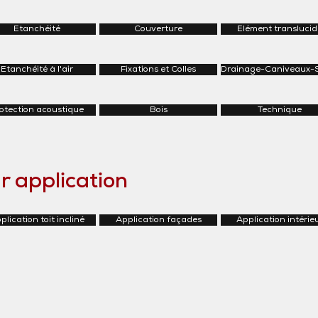
Etanchéité
Couverture
Elément translucid
Etanchéité à l'air
Fixations et Colles
Drainage-Caniveaux-
otection acoustique
Bois
Technique
r application
plication toit incliné
Application façades
Application intérie