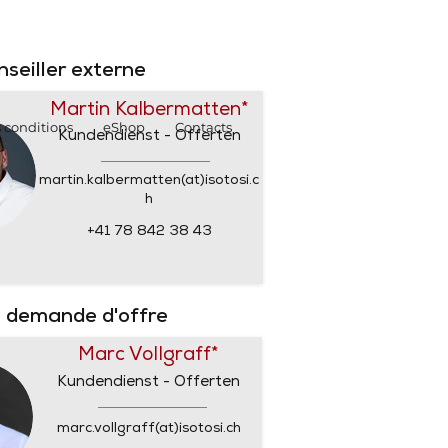
SHOP
SHOP
nseiller externe
Martin Kalbermatten*
 conditions
eShop
Contacts
Kundendienst - Offerten
martin.kalbermatten(at)isotosi.c
h
+41 78 842 38 43
 demande d'offre
Marc Vollgraff*
Kundendienst - Offerten
marc.vollgraff(at)isotosi.ch