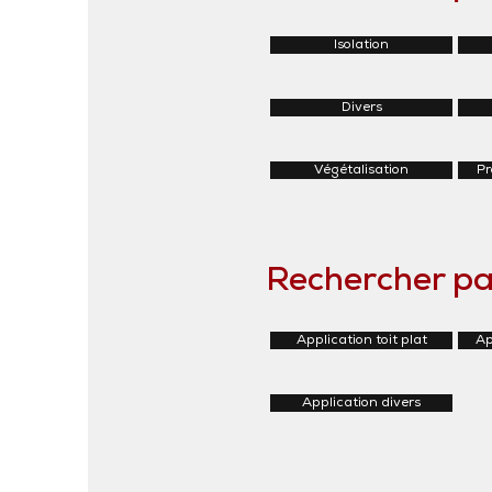
Isolation
Divers
Végétalisation
Pr
Rechercher pa
Application toit plat
Ap
Application divers