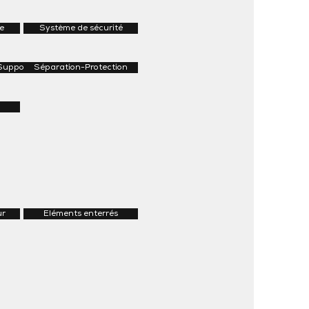
e
Système de sécurité
Supports
Séparation-Protection
ur
Eléments enterrés