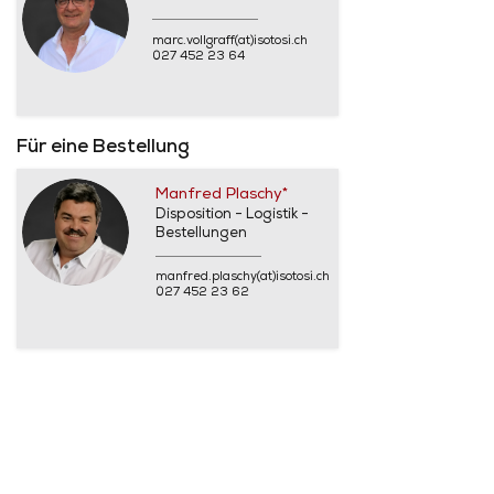
marc.vollgraff(at)isotosi.ch
027 452 23 64
Für eine Bestellung
Manfred Plaschy*
Disposition - Logistik -
Bestellungen
manfred.plaschy(at)isotosi.ch
027 452 23 62