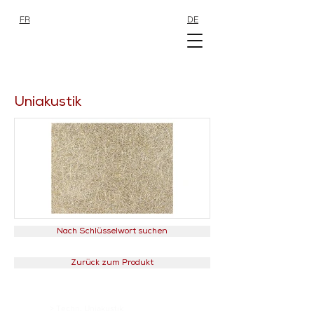
FR
DE
SHOP
SHOP
Uniakustik
Nach Schlüsselwort suchen
Zurück zum Produkt
>
Techn. Uniakustik