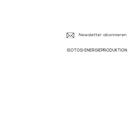
Iso
Ile
Newsletter abonnieren
ISOTOSI ENERGIEPRODUKTION
Produkte und
Dienstleistungen
> Broschüren
>
> Formulare
>
>