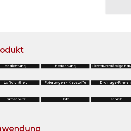
rodukt
Abdichtung
Bedachung
Lichtdurchlässige Bau
Luftdichtheit
Fixierungen - Klebstoffe
Drainage-Rinnen
Lärmschutz
Holz
Technik
Anwendung