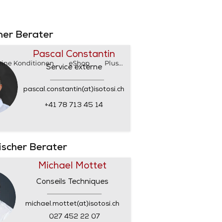
SHOP
SHOP
rner Berater
Pascal Constantin
ine Konditionen
eShop
Plus...
Service externe
pascal.constantin(at)isotosi.ch
+41 78 713 45 14
nischer Berater
Michael Mottet
Conseils Techniques
michael.mottet(at)isotosi.ch
027 452 22 07