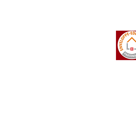
tosi SA
Rue du Manège 3
+41 27 452 22 00
 Falcon
CH - 3960 Sierre
info@isotosi.ch
dsignage
Aktualitäten
Preisliste
> die Aktualitäten
 ganze Preisliste
 Technischer Teil
 Allgemeine Geschäftsbedingungen