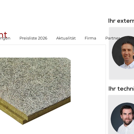
Ihr exte
ht
ungen
Preisliste 2026
Aktualität
Firma
Partner
Me
Ihr tech