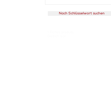
Nach Schlüsselwort suchen
> Fiches produits
Dietrich Isol