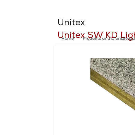
Unitex
Unitex SW KD Lig
Home
Produkte und Dienstleist