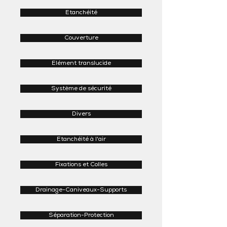
Etanchéité
Couverture
Elément translucide
Système de sécurité
Divers
Etanchéité à l'air
Fixations et Colles
Drainage-Caniveaux-Supports
Séparation-Protection