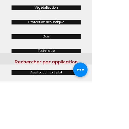
Végétalisation
Protection acoustique
Bois
Technique
Rechercher par application
Application toit plat
Application toit incliné
Application façades
Application intérieur