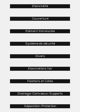
Etanchéité
Couverture
Elément translucide
Système de sécurité
Divers
Etanchéité à l'air
Fixations et Colles
Drainage-Caniveaux-Supports
Séparation-Protection