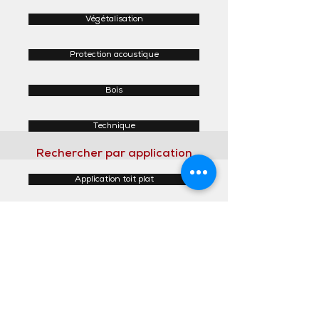
Végétalisation
Protection acoustique
Bois
Technique
Rechercher par application
Application toit plat
Application toit incliné
Application façades
Application intérieur