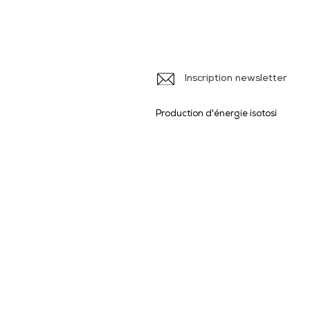
Ile
Inscription newsletter
Production d'énergie isotosi
Produits et Services
> Brochures
>
> Formulaires
>
>