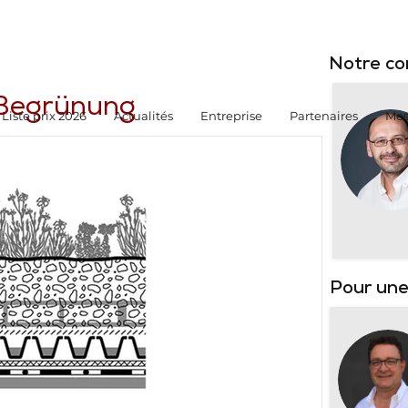
Notre co
 Begrünung
Liste prix 2026
Actualités
Entreprise
Partenaires
Mes
Pour une