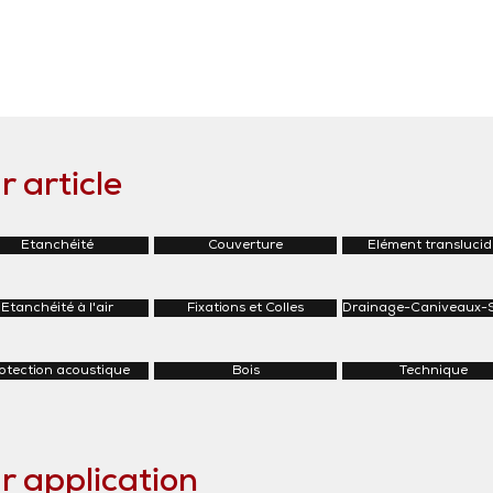
 article
Etanchéité
Couverture
Elément translucid
Etanchéité à l'air
Fixations et Colles
Drainage-Caniveaux-
otection acoustique
Bois
Technique
r application