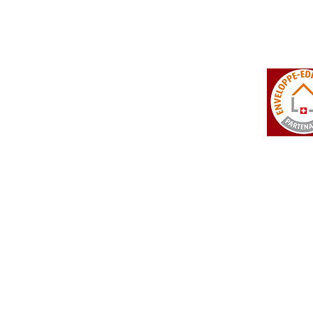
 Falcon
CH - 3960 Sierre
info@isotosi.ch
dsignage
Actualités
Liste de prix
> Vers les actualités
 Liste de prix complète
 Partie technique
 CGV