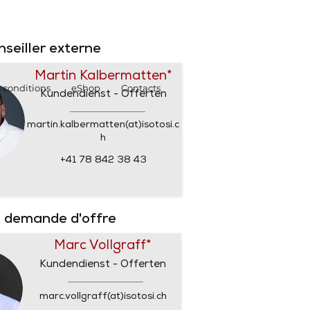
SHOP
SHOP
nseiller externe
Martin Kalbermatten*
 conditions
eShop
Contacts
Kundendienst - Offerten
martin.kalbermatten(at)isotosi.c
h
+41 78 842 38 43
 demande d'offre
Marc Vollgraff*
Kundendienst - Offerten
marc.vollgraff(at)isotosi.ch