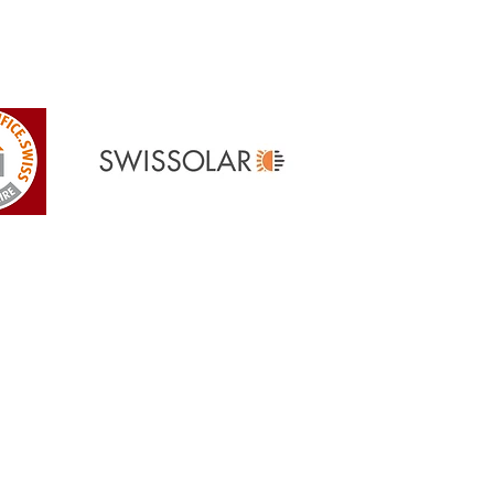
Références
> Nos références