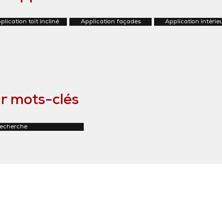
plication toit incliné
Application façades
Application intérie
r mots-clés
recherche
tosi SA
Rue du Manège 3
+41 27 452 22 00