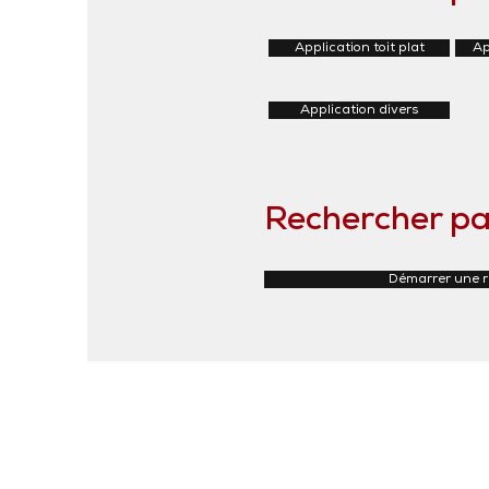
Application toit plat
Ap
Application divers
Rechercher pa
Démarrer une 
Iso