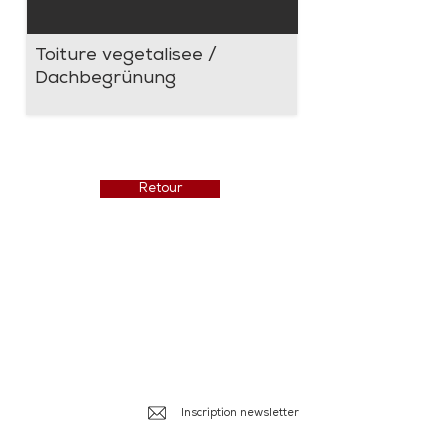
Toiture vegetalisee /
Dachbegrünung
Retour
Isotosi SA
Rue du Manège 3
Ile Falcon
CH - 3960 Sierre
+41 27 452 22 00
info@isotosi.ch
Inscription newsletter