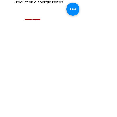
Production d'énergie isotosi
dsignage
Produits et Services
> Brochures
> Formulaires
Liste de prix
> Liste de prix complète
> Partie technique
> Vers les actualités
Actualités
> Nos références
Références
> CGV
> Histoire de l'entreprise
Entreprise
> Nos conseillers externes
> Nos collaborateurs